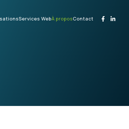
isations
Services Web
À propos
Contact