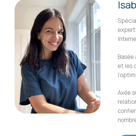
Isa
Spécia
expert
Intern
Basée 
et les
l’optim
Axée su
relatio
confien
nombre