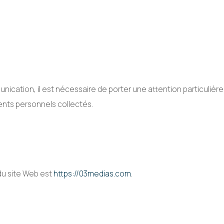
tion, il est nécessaire de porter une attention particulière à 
ents personnels collectés.
du site Web est
https://03medias.com
.