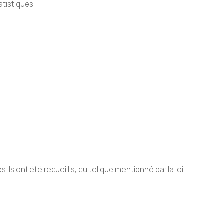
atistiques.
s ont été recueillis, ou tel que mentionné par la loi.